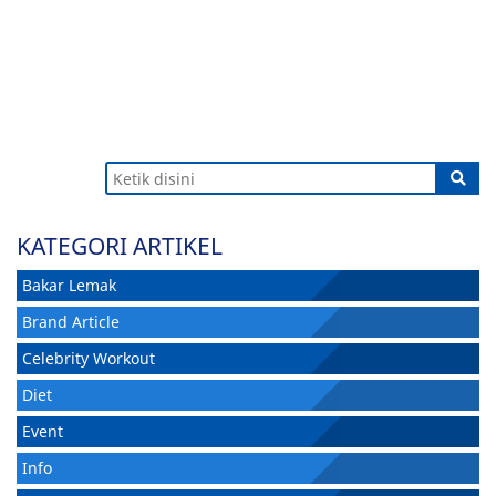
KATEGORI ARTIKEL
Bakar Lemak
Brand Article
Celebrity Workout
Diet
Event
Info