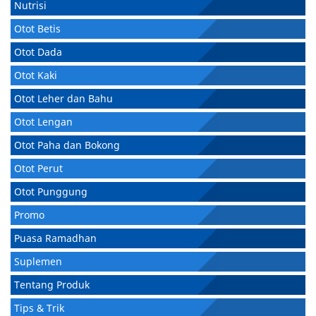
Nutrisi
Otot Betis
Otot Dada
Otot Kaki
Otot Leher dan Bahu
Otot Lengan
Otot Paha dan Bokong
Otot Perut
Otot Punggung
Promo
Puasa Ramadhan
Suplemen
Tentang Produk
Tips & Trik