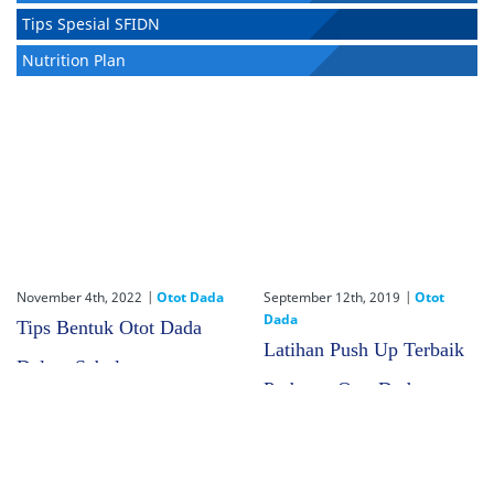
Tips Spesial SFIDN
Nutrition Plan
November 4th, 2022
|
Otot Dada
September 12th, 2019
|
Otot
Dada
Tips Bentuk Otot Dada
Latihan Push Up Terbaik
Dalam Sebulan
Perbesar Otot Dada