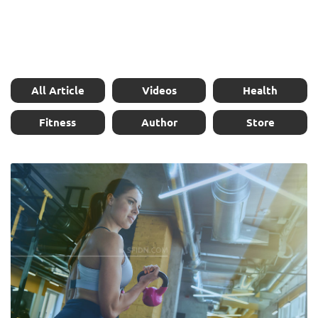
All Article
Videos
Health
Fitness
Author
Store