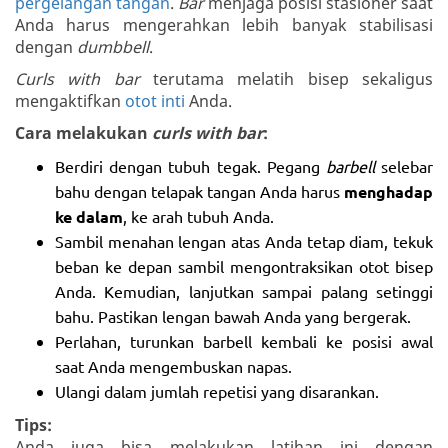
pergelangan tangan
.
Bar
menjaga posisi stasioner saat
Anda harus mengerahkan lebih banyak stabilisasi
dengan
dumbbell
.
Curls with bar
terutama melatih bisep sekaligus
mengaktifkan
otot inti
Anda.
Cara melakukan
curls with bar
:
Berdiri dengan tubuh tegak. Pegang
barbell
selebar
bahu dengan telapak tangan Anda harus
menghadap
ke dalam
, ke arah tubuh Anda.
Sambil menahan lengan atas Anda tetap diam, tekuk
beban ke depan sambil mengontraksikan otot bisep
Anda. Kemudian, lanjutkan sampai palang setinggi
bahu. Pastikan lengan bawah Anda yang bergerak.
Perlahan, turunkan barbell kembali ke posisi awal
saat Anda mengembuskan napas.
Ulangi dalam jumlah repetisi yang disarankan.
Tips:
Anda juga bisa melakukan latihan ini dengan