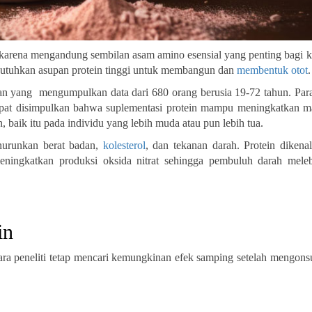
karena mengandung sembilan asam amino esensial yang penting bagi k
butuhkan asupan protein tinggi untuk membangun dan
membentuk otot
.
tian yang mengumpulkan data dari 680 orang berusia 19-72 tahun. Para
apat disimpulkan bahwa suplementasi protein mampu meningkatkan m
 baik itu pada individu yang lebih muda atau pun lebih tua.
nurunkan berat badan,
kolesterol
, dan tekanan darah. Protein diken
eningkatkan produksi oksida nitrat sehingga pembuluh darah mele
in
 para peneliti tetap mencari kemungkinan efek samping setelah mengon