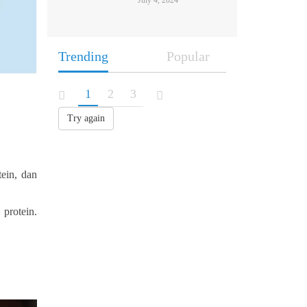
July 4, 2024
Trending
Popular
1
2
3
Try again
ein, dan
protein.