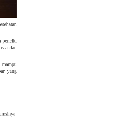
esehatan
 peneliti
assa dan
al mampu
bar yang
sumsinya.