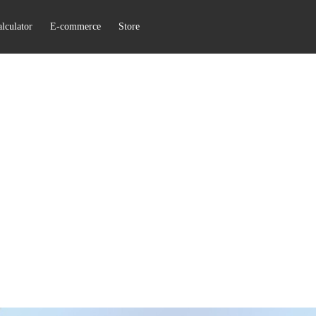
lculator
E-commerce
Store