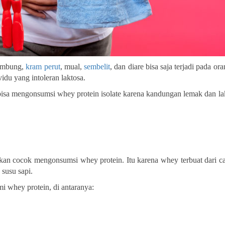
kembung,
kram perut
, mual,
sembelit
, dan diare bisa saja terjadi pada or
du yang intoleran laktosa.
bisa mengonsumsi whey protein isolate karena kandungan lemak dan la
akan cocok mengonsumsi whey protein. Itu karena whey terbuat dari ca
susu sapi.
i whey protein, di antaranya: