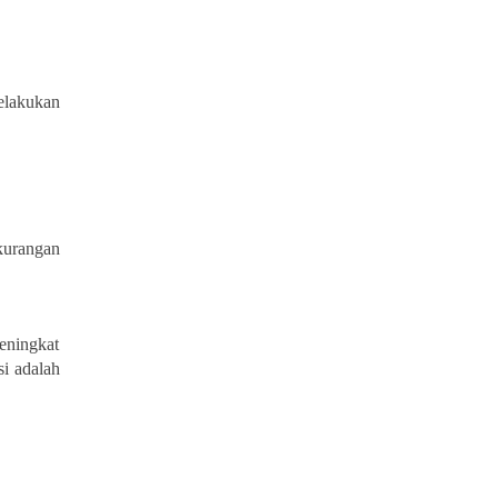
elakukan
ekurangan
eningkat
si adalah