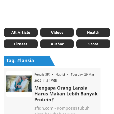
All Article
Videos
Health
Fitness
Author
Store
Tag: #lansia
Penulis SFI • Nutrisi • Tuesday, 29 Mar
2022 11:54 WIB
Mengapa Orang Lansia
Harus Makan Lebih Banyak
Protein?
sfidn.com - Komposisi tubuh