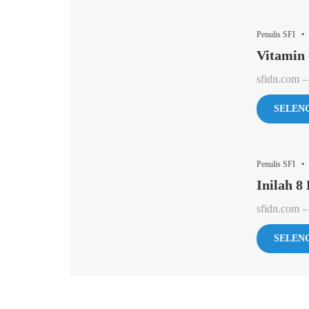
Penulis SFI •
Vitamin 
sfidn.com – 
SELEN
Penulis SFI •
Inilah 8
sfidn.com –
SELEN