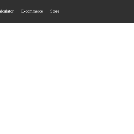
lculator
E-commerce
Store