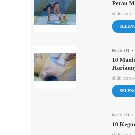
Peran M
sfidn.com –
SELEN
Penulis SFI •
10 Manf
Hariann
sfidn.com – 
SELEN
Penulis SFI •
10 Kegu
sfidn.com –