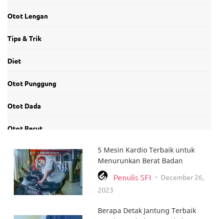
Otot Lengan
Tips & Trik
Diet
Otot Punggung
Otot Dada
Otot Perut
5 Mesin Kardio Terbaik untuk
Otot Leher dan Bahu
Menurunkan Berat Badan
Tentang Produk
Penulis SFI
December 26,
•
2023
Otot Kaki
Berapa Detak Jantung Terbaik
Bakar Lemak