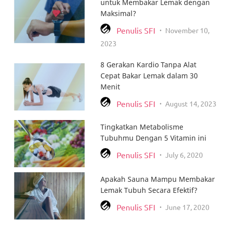
untuk Membakar Lemak dengan
Maksimal?
Otot Paha dan Bokong
Penulis SFI
November 10,
•
2023
Otot Betis
8 Gerakan Kardio Tanpa Alat
Celebrity Workout
Cepat Bakar Lemak dalam 30
Menit
Puasa Ramadhan
Penulis SFI
August 14, 2023
•
Nutrition Plan
Tingkatkan Metabolisme
Tips Spesial SFIDN
Tubuhmu Dengan 5 Vitamin ini
Penulis SFI
July 6, 2020
•
Apakah Sauna Mampu Membakar
Lemak Tubuh Secara Efektif?
Penulis SFI
June 17, 2020
•