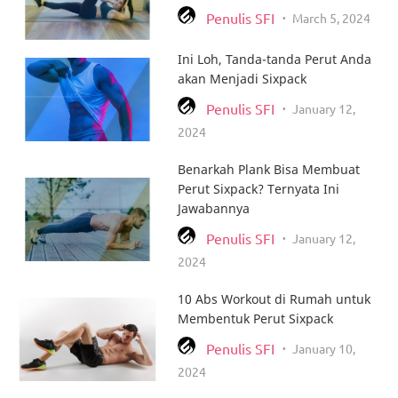
Penulis SFI
March 5, 2024
•
Otot Paha dan Bokong
Ini Loh, Tanda-tanda Perut Anda
akan Menjadi Sixpack
Otot Betis
Penulis SFI
January 12,
•
Celebrity Workout
2024
Puasa Ramadhan
Benarkah Plank Bisa Membuat
Perut Sixpack? Ternyata Ini
Nutrition Plan
Jawabannya
Penulis SFI
January 12,
•
Tips Spesial SFIDN
2024
10 Abs Workout di Rumah untuk
Membentuk Perut Sixpack
Penulis SFI
January 10,
•
2024