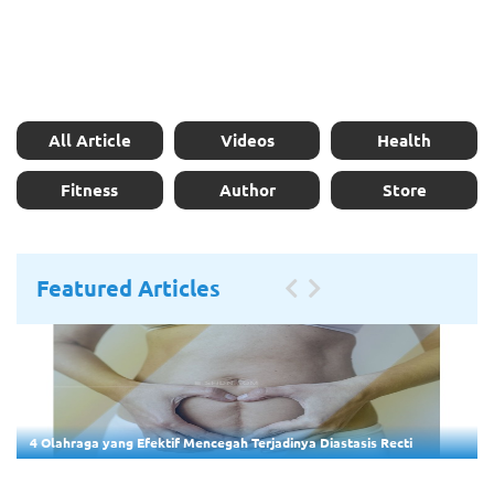
All Article
Videos
Health
Fitness
Author
Store
Featured Articles
4 Olahraga yang Efektif Mencegah Terjadinya Diastasis Recti